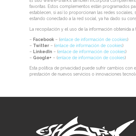
El sitio www.e-shark.it también incorpora complemento
favoritas. Estos complementos están programados para 
establecen, si así lo proporcionan las redes sociales
estando conectado a la red social, ya ha dado su conse
La recopilación y el uso de la información obtenida a 
–
Facebook
– (
enlace de información de cookies
)
–
Twitter
– (
enlace de información de cookies
)
–
LinkedIn
– (
enlace de información de cookies
)
–
Google+
– (
enlace de información de cookies
)
Esta política de privacidad puede sufrir cambios con e
prestación de nuevos servicios o innovaciones tecnológ