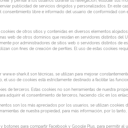
orear y perfilar a los usuarios durante su navegación, estudiar sus
 enviar publicidad de servicios dirigidos y personalizados. En este c
del consentimiento libre e informado del usuario de conformidad con 
okies de otros sitios y contenidas en diversos elementos alojados e
as web de otros dominios que residan en servidores distintos del Uno
amente por administradores de sitios web o servidores distintos de e
izan con fines de creación de perfiles. El uso de estas cookies requi
 www.e-shark.it son técnicas, se utilizan para mejorar constantemente e
anto, el uso de cookies está estrictamente destinado a facilitar las func
okies de terceros. Estas cookies no son herramientas de nuestra propie
ara adquirir el consentimiento de terceros, haciendo clic en los enl
ementos son los más apreciados por los usuarios, se utilizan cookie
rramientas de nuestra propiedad, para más información, por lo tanto
y botones para compartir Facebook y Google Plus, para permitir al u