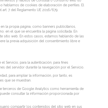
 movimientos y hábitos de consulta o consumo web (lo
aso hablamos de cookies de elaboración de perfiles. El
el art. 7 del Reglamento UE 2016/679.
n la propia página, como banners publicitarios,
. en el que se encuentra la página solicitada. En
ste sitio web. En estos casos, estamos hablando de las
ere la previa adquisición del consentimiento libre e
l Servicio, para la autenticación, para fines
iones del servidor durante la navegación por el Servicio.
dad, para ampliar la información, por tanto, es
aces que se muestran.
s de terceros de Google Analytics como herramienta de
, puede consultar la información proporcionada por
suario compartir los contenidos del sitio web en sus