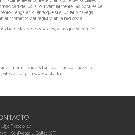
tir fácilmente el contenido en sus redes sociales
rivacidad del usuario. Eventualmente, las cookies se
emento. Tenga en cuenta que si el usuario navega
en el momento del registro en la red social.
cidad de las redes sociales, a las que se remite.
uevas normativas sectoriales, la actualización o
mente esta página www.e-shark.it.
ONTACTO
a Ugo Foscolo, 17
30 – Sant’Agata Li Battati (CT)