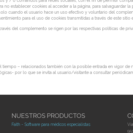
s y / o comandos para redes sociales, con el fin de permitir compar
no establecer cookies al acceder a la página, para salvaguardar la p
, solo cuando el usuario hace un uso efectivo y voluntario del compl
ntimiento para el uso de cookies transmitidas a través de este sitio 
través del complemento se rigen por las respectivas políticas de priva
l tiempo – relacionados también con la posible entrada en vigor de n
icas- por lo que se invita al usuario/visitante a consultar periódica
NUESTROS PRODUCTOS
C
Faith - Software para médicos especialistas
Vi
950