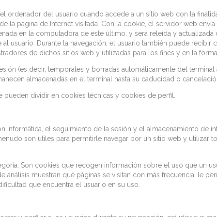
el ordenador del usuario cuando accede a un sitio web con la finali
e la página de Internet visitada. Con la cookie, el servidor web envía
nada en la computadora de este último, y será releída y actualizada c
l usuario. Durante la navegación, el usuario también puede recibir co
radores de dichos sitios web y utilizadas para los fines y en la forma
sión (es decir, temporales y borradas automáticamente del terminal al
manecen almacenadas en el terminal hasta su caducidad o cancelación
e pueden dividir en cookies técnicas y cookies de perfil.
ación informática, el seguimiento de la sesión y el almacenamiento de
nudo son útiles para permitirle navegar por un sitio web y utilizar t
tegoría. Son cookies que recogen información sobre el uso que un us
e análisis muestran qué páginas se visitan con más frecuencia, le p
ficultad que encuentra el usuario en su uso.